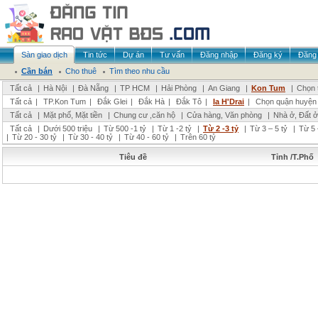
Sàn giao dịch
Tin tức
Dự án
Tư vấn
Đăng nhập
Đăng ký
Đăng 
Cần bán
Cho thuê
Tìm theo nhu cầu
Tất cả
|
Hà Nội
|
Đà Nẵng
|
TP HCM
|
Hải Phòng
|
An Giang
|
Kon Tum
|
Chọn 
Tất cả
|
TP.Kon Tum
|
Đắk Glei
|
Đắk Hà
|
Đắk Tô
|
Ia H'Drai
|
Chọn quận huyện
Tất cả
|
Mặt phố, Mặt tiền
|
Chung cư ,căn hộ
|
Cửa hàng, Văn phòng
|
Nhà ở, Đất ở
Tất cả
|
Dưới 500 triệu
|
Từ 500 -1 tỷ
|
Từ 1 -2 tỷ
|
Từ 2 -3 tỷ
|
Từ 3 – 5 tỷ
|
Từ 5 
|
Từ 20 - 30 tỷ
|
Từ 30 - 40 tỷ
|
Từ 40 - 60 tỷ
|
Trên 60 tỷ
Tiêu đề
Tỉnh /T.Phố