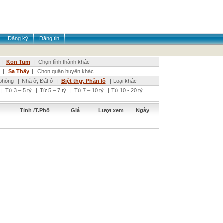
Đăng ký
Đăng tin
|
Kon Tum
|
Chọn tỉnh thành khác
i
|
Sa Thầy
|
Chọn quận huyện khác
phòng
|
Nhà ở, Đất ở
|
Biệt thự, Phân lô
|
Loại khác
|
Từ 3 – 5 tỷ
|
Từ 5 – 7 tỷ
|
Từ 7 – 10 tỷ
|
Từ 10 - 20 tỷ
Tỉnh /T.Phố
Giá
Lượt xem
Ngày