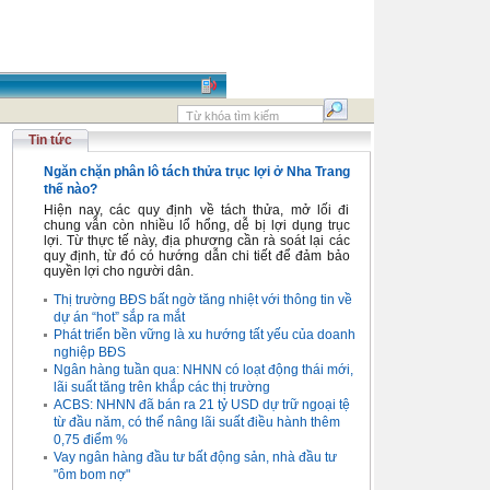
Tin tức
Ngăn chặn phân lô tách thửa trục lợi ở Nha Trang
thế nào?
Hiện nay, các quy định về tách thửa, mở lối đi
chung vẫn còn nhiều lổ hổng, dễ bị lợi dụng trục
lợi. Từ thực tế này, địa phương cần rà soát lại các
quy định, từ đó có hướng dẫn chi tiết để đảm bảo
quyền lợi cho người dân.
Thị trường BĐS bất ngờ tăng nhiệt với thông tin về
dự án “hot” sắp ra mắt
Phát triển bền vững là xu hướng tất yếu của doanh
nghiệp BĐS
Ngân hàng tuần qua: NHNN có loạt động thái mới,
lãi suất tăng trên khắp các thị trường
ACBS: NHNN đã bán ra 21 tỷ USD dự trữ ngoại tệ
từ đầu năm, có thể nâng lãi suất điều hành thêm
0,75 điểm %
Vay ngân hàng đầu tư bất động sản, nhà đầu tư
"ôm bom nợ"