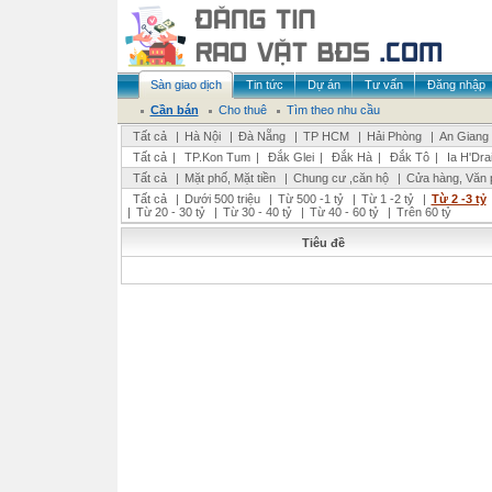
Sàn giao dịch
Tin tức
Dự án
Tư vấn
Đăng nhập
Cần bán
Cho thuê
Tìm theo nhu cầu
Tất cả
|
Hà Nội
|
Đà Nẵng
|
TP HCM
|
Hải Phòng
|
An Giang
Tất cả
|
TP.Kon Tum
|
Đắk Glei
|
Đắk Hà
|
Đắk Tô
|
Ia H'Dra
Tất cả
|
Mặt phố, Mặt tiền
|
Chung cư ,căn hộ
|
Cửa hàng, Văn 
Tất cả
|
Dưới 500 triệu
|
Từ 500 -1 tỷ
|
Từ 1 -2 tỷ
|
Từ 2 -3 tỷ
|
Từ 20 - 30 tỷ
|
Từ 30 - 40 tỷ
|
Từ 40 - 60 tỷ
|
Trên 60 tỷ
Tiêu đề