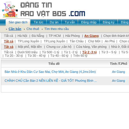
Sàn giao dịch
Tin tức
Dự án
Tư vấn
Đăng nhập
Đăng ký
Đăng 
Cần bán
Cho thuê
Tìm theo nhu cầu
Tất cả
|
Hà Nội
|
Đà Nẵng
|
TP HCM
|
Hải Phòng
|
An Giang
|
Chọn tỉnh thành k
Tất cả
|
TP.Long Xuyên
|
TP.Long Xuyên
|
Tân Châu
|
Chợ Mới
|
An Phú
|
Chọn 
Tất cả
|
Mặt phố, Mặt tiền
|
Chung cư ,căn hộ
|
Cửa hàng, Văn phòng
|
Nhà ở, Đất 
Tất cả
|
Dưới 500 triệu
|
Từ 500 -1 tỷ
|
Từ 1 -2 tỷ
|
Từ 2 -3 tỷ
|
Từ 3 – 5 tỷ
|
Từ 5 
|
Từ 20 - 30 tỷ
|
Từ 30 - 40 tỷ
|
Từ 40 - 60 tỷ
|
Trên 60 tỷ
Tiêu đề
Tỉnh /T.Phố
Bán Nhà ở Khu Dân Cư Sao Mai, Chợ Mới, An Giang (4,2mx16m)
An Giang
CHÍNH CHỦ Cần Bán 2 NỀN LIỀN KỀ - GIÁ TỐT Phường Bình ...
An Giang