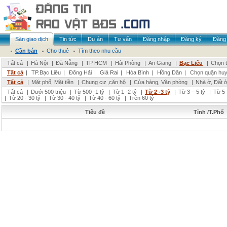
Sàn giao dịch
Tin tức
Dự án
Tư vấn
Đăng nhập
Đăng ký
Đăng 
Cần bán
Cho thuê
Tìm theo nhu cầu
Tất cả
|
Hà Nội
|
Đà Nẵng
|
TP HCM
|
Hải Phòng
|
An Giang
|
Bạc Liêu
|
Chọn t
Tất cả
|
TP.Bạc Liêu
|
Đông Hải
|
Giá Rai
|
Hòa Bình
|
Hồng Dân
|
Chọn quận hu
Tất cả
|
Mặt phố, Mặt tiền
|
Chung cư ,căn hộ
|
Cửa hàng, Văn phòng
|
Nhà ở, Đất 
Tất cả
|
Dưới 500 triệu
|
Từ 500 -1 tỷ
|
Từ 1 -2 tỷ
|
Từ 2 -3 tỷ
|
Từ 3 – 5 tỷ
|
Từ 5 
|
Từ 20 - 30 tỷ
|
Từ 30 - 40 tỷ
|
Từ 40 - 60 tỷ
|
Trên 60 tỷ
Tiêu đề
Tỉnh /T.Phố