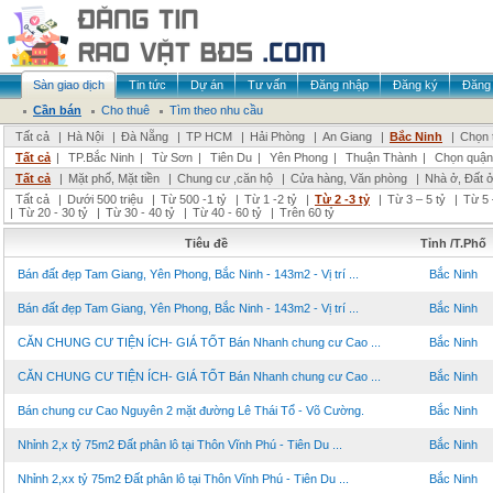
Sàn giao dịch
Tin tức
Dự án
Tư vấn
Đăng nhập
Đăng ký
Đăng 
Cần bán
Cho thuê
Tìm theo nhu cầu
Tất cả
|
Hà Nội
|
Đà Nẵng
|
TP HCM
|
Hải Phòng
|
An Giang
|
Bắc Ninh
|
Chọn 
Tất cả
|
TP.Bắc Ninh
|
Từ Sơn
|
Tiên Du
|
Yên Phong
|
Thuận Thành
|
Chọn quận
Tất cả
|
Mặt phố, Mặt tiền
|
Chung cư ,căn hộ
|
Cửa hàng, Văn phòng
|
Nhà ở, Đất 
Tất cả
|
Dưới 500 triệu
|
Từ 500 -1 tỷ
|
Từ 1 -2 tỷ
|
Từ 2 -3 tỷ
|
Từ 3 – 5 tỷ
|
Từ 5 
|
Từ 20 - 30 tỷ
|
Từ 30 - 40 tỷ
|
Từ 40 - 60 tỷ
|
Trên 60 tỷ
Tiêu đề
Tỉnh /T.Phố
Bán đất đẹp Tam Giang, Yên Phong, Bắc Ninh - 143m2 - Vị trí ...
Bắc Ninh
Bán đất đẹp Tam Giang, Yên Phong, Bắc Ninh - 143m2 - Vị trí ...
Bắc Ninh
CĂN CHUNG CƯ TIỆN ÍCH- GIÁ TỐT Bán Nhanh chung cư Cao ...
Bắc Ninh
CĂN CHUNG CƯ TIỆN ÍCH- GIÁ TỐT Bán Nhanh chung cư Cao ...
Bắc Ninh
Bán chung cư Cao Nguyên 2 mặt đường Lê Thái Tổ - Võ Cường.
Bắc Ninh
Nhỉnh 2,x tỷ 75m2 Đất phân lô tại Thôn Vĩnh Phú - Tiên Du ...
Bắc Ninh
Nhỉnh 2,xx tỷ 75m2 Đất phân lô tại Thôn Vĩnh Phú - Tiên Du ...
Bắc Ninh