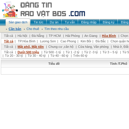
Sàn giao dịch
Tin tức
Dự án
Tư vấn
Đăng nhập
Đăng ký
Đăng 
Cần bán
Cho thuê
Tìm theo nhu cầu
Tất cả
|
Hà Nội
|
Đà Nẵng
|
TP HCM
|
Hải Phòng
|
An Giang
|
Hòa Bình
|
Chọn 
Tất cả
|
TP.Hòa Bình
|
Lương Sơn
|
Cao Phong
|
Kim Bôi
|
Đà Bắc
|
Chọn quận h
Tất cả
|
Mặt phố, Mặt tiền
|
Chung cư ,căn hộ
|
Cửa hàng, Văn phòng
|
Nhà ở, Đất
Tất cả
|
Dưới 500 triệu
|
Từ 500 -1 tỷ
|
Từ 1 -2 tỷ
|
Từ 2 -3 tỷ
|
Từ 3 – 5 tỷ
|
Từ 5
|
Từ 20 - 30 tỷ
|
Từ 30 - 40 tỷ
|
Từ 40 - 60 tỷ
|
Trên 60 tỷ
Tiêu đề
Tỉnh /T.Phố