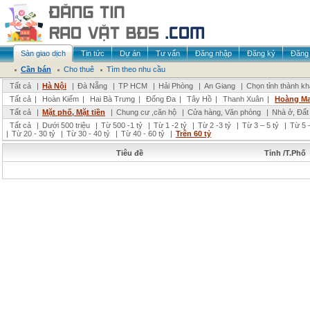
Sàn giao dịch
Tin tức
Dự án
Tư vấn
Đăng nhập
Đăng ký
Đăng 
Cần bán
Cho thuê
Tìm theo nhu cầu
Tất cả
|
Hà Nội
|
Đà Nẵng
|
TP HCM
|
Hải Phòng
|
An Giang
|
Chọn tỉnh thành k
Tất cả
|
Hoàn Kiếm
|
Hai Bà Trưng
|
Đống Đa
|
Tây Hồ
|
Thanh Xuân
|
Hoàng Ma
Tất cả
|
Mặt phố, Mặt tiền
|
Chung cư ,căn hộ
|
Cửa hàng, Văn phòng
|
Nhà ở, Đất
Tất cả
|
Dưới 500 triệu
|
Từ 500 -1 tỷ
|
Từ 1 -2 tỷ
|
Từ 2 -3 tỷ
|
Từ 3 – 5 tỷ
|
Từ 5 –
|
Từ 20 - 30 tỷ
|
Từ 30 - 40 tỷ
|
Từ 40 - 60 tỷ
|
Trên 60 tỷ
Tiêu đề
Tỉnh /T.Phố