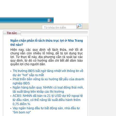
Tin tức
Ngăn chặn phân lô tách thửa trục lợi ở Nha Trang
thế nào?
Hiện nay, các quy định về tách thửa, mở lối đi
chung vẫn còn nhiều lổ hổng, dễ bị lợi dụng trục
lợi. Từ thực tế này, địa phương cần rà soát lại các
quy định, từ đó có hướng dẫn chi tiết để đảm bảo
quyền lợi cho người dân.
Thị trường BĐS bất ngờ tăng nhiệt với thông tin về
dự án “hot” sắp ra mắt
Phát triển bền vững là xu hướng tất yếu của doanh
nghiệp BĐS
Ngân hàng tuần qua: NHNN có loạt động thái mới,
lãi suất tăng trên khắp các thị trường
ACBS: NHNN đã bán ra 21 tỷ USD dự trữ ngoại tệ
từ đầu năm, có thể nâng lãi suất điều hành thêm
0,75 điểm %
Vay ngân hàng đầu tư bất động sản, nhà đầu tư
"ôm bom nợ"