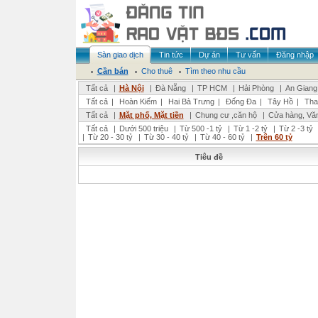
Sàn giao dịch
Tin tức
Dự án
Tư vấn
Đăng nhập
Cần bán
Cho thuê
Tìm theo nhu cầu
Tất cả
|
Hà Nội
|
Đà Nẵng
|
TP HCM
|
Hải Phòng
|
An Giang
Tất cả
|
Hoàn Kiếm
|
Hai Bà Trưng
|
Đống Đa
|
Tây Hồ
|
Tha
Tất cả
|
Mặt phố, Mặt tiền
|
Chung cư ,căn hộ
|
Cửa hàng, Vă
Tất cả
|
Dưới 500 triệu
|
Từ 500 -1 tỷ
|
Từ 1 -2 tỷ
|
Từ 2 -3 tỷ
|
Từ 20 - 30 tỷ
|
Từ 30 - 40 tỷ
|
Từ 40 - 60 tỷ
|
Trên 60 tỷ
Tiêu đề