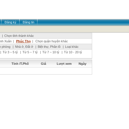
Đăng ký
Đăng tin
|
Chọn tỉnh thành khác
nh Xuân
|
Phúc Thọ
|
Chọn quận huyện khác
n phòng
|
Nhà ở, Đất ở
|
Biệt thự, Phân lô
|
Loại khác
|
Từ 3 – 5 tỷ
|
Từ 5 – 7 tỷ
|
Từ 7 – 10 tỷ
|
Từ 10 - 20 tỷ
Tỉnh /T.Phố
Giá
Lượt xem
Ngày