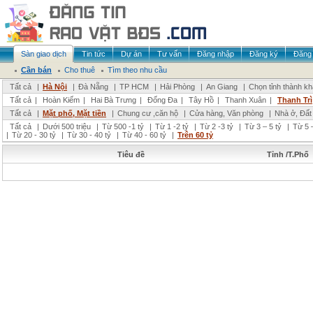
Sàn giao dịch
Tin tức
Dự án
Tư vấn
Đăng nhập
Đăng ký
Đăng 
Cần bán
Cho thuê
Tìm theo nhu cầu
Tất cả
|
Hà Nội
|
Đà Nẵng
|
TP HCM
|
Hải Phòng
|
An Giang
|
Chọn tỉnh thành k
Tất cả
|
Hoàn Kiếm
|
Hai Bà Trưng
|
Đống Đa
|
Tây Hồ
|
Thanh Xuân
|
Thanh Trì
Tất cả
|
Mặt phố, Mặt tiền
|
Chung cư ,căn hộ
|
Cửa hàng, Văn phòng
|
Nhà ở, Đất
Tất cả
|
Dưới 500 triệu
|
Từ 500 -1 tỷ
|
Từ 1 -2 tỷ
|
Từ 2 -3 tỷ
|
Từ 3 – 5 tỷ
|
Từ 5 –
|
Từ 20 - 30 tỷ
|
Từ 30 - 40 tỷ
|
Từ 40 - 60 tỷ
|
Trên 60 tỷ
Tiêu đề
Tỉnh /T.Phố