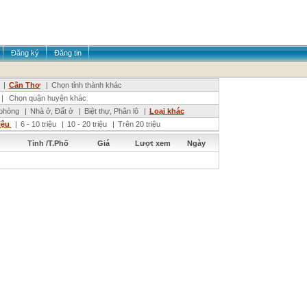
Đăng ký
Đăng tin
|
Cần Thơ
|
Chọn tỉnh thành khác
|
Chọn quận huyện khác
phòng
|
Nhà ở, Đất ở
|
Biệt thự, Phân lô
|
Loại khác
riệu
|
6 - 10 triệu
|
10 - 20 triệu
|
Trên 20 triệu
Tỉnh /T.Phố
Giá
Lượt xem
Ngày