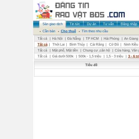
Sàn giao dịch
Tin tức
Dự án
Tư vấn
Đăng nhập
Cần bán
Cho thuê
Tìm theo nhu cầu
Tất cả
|
Hà Nội
|
Đà Nẵng
|
TP HCM
|
Hải Phòng
|
An Giang
Tất cả
|
Thới Lai
|
Bình Thủy
|
Cái Răng
|
Cờ Đỏ
|
Ninh Kiều
Tất cả
|
Mặt phố, Mặt tiền
|
Chung cư ,căn hộ
|
Cửa hàng, Văn 
Tất cả
|
Giá dưới 500k
|
500k - 1,5 triệu
|
1,5 - 3 triệu
|
3 - 6 t
Tiêu đề