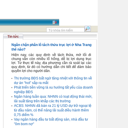
Tin tức
Ngăn chặn phân lô tách thửa trục lợi ở Nha Trang
thế nào?
Hiện nay, các quy định về tách thửa, mở lối đi
chung vẫn còn nhiều lổ hổng, dễ bị lợi dụng trục
lợi. Từ thực tế này, địa phương cần rà soát lại các
quy định, từ đó có hướng dẫn chi tiết để đảm bảo
quyền lợi cho người dân.
Thị trường BĐS bất ngờ tăng nhiệt với thông tin về
dự án “hot” sắp ra mắt
Phát triển bền vững là xu hướng tất yếu của doanh
nghiệp BĐS
Ngân hàng tuần qua: NHNN có loạt động thái mới,
lãi suất tăng trên khắp các thị trường
ACBS: NHNN đã bán ra 21 tỷ USD dự trữ ngoại tệ
từ đầu năm, có thể nâng lãi suất điều hành thêm
0,75 điểm %
Vay ngân hàng đầu tư bất động sản, nhà đầu tư
"ôm bom nợ"