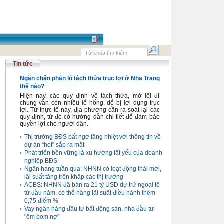
Tin tức
Ngăn chặn phân lô tách thửa trục lợi ở Nha Trang
thế nào?
Hiện nay, các quy định về tách thửa, mở lối đi
chung vẫn còn nhiều lổ hổng, dễ bị lợi dụng trục
lợi. Từ thực tế này, địa phương cần rà soát lại các
quy định, từ đó có hướng dẫn chi tiết để đảm bảo
quyền lợi cho người dân.
Thị trường BĐS bất ngờ tăng nhiệt với thông tin về
dự án “hot” sắp ra mắt
Phát triển bền vững là xu hướng tất yếu của doanh
nghiệp BĐS
Ngân hàng tuần qua: NHNN có loạt động thái mới,
lãi suất tăng trên khắp các thị trường
ACBS: NHNN đã bán ra 21 tỷ USD dự trữ ngoại tệ
từ đầu năm, có thể nâng lãi suất điều hành thêm
0,75 điểm %
Vay ngân hàng đầu tư bất động sản, nhà đầu tư
"ôm bom nợ"