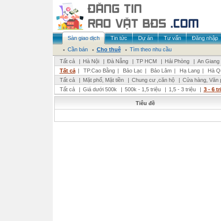
Sàn giao dịch
Tin tức
Dự án
Tư vấn
Đăng nhập
Cần bán
Cho thuê
Tìm theo nhu cầu
Tất cả
|
Hà Nội
|
Đà Nẵng
|
TP HCM
|
Hải Phòng
|
An Giang
Tất cả
|
TP.Cao Bằng
|
Bảo Lạc
|
Bảo Lâm
|
Hạ Lang
|
Hà Q
Tất cả
|
Mặt phố, Mặt tiền
|
Chung cư ,căn hộ
|
Cửa hàng, Văn 
Tất cả
|
Giá dưới 500k
|
500k - 1,5 triệu
|
1,5 - 3 triệu
|
3 - 6 t
Tiêu đề