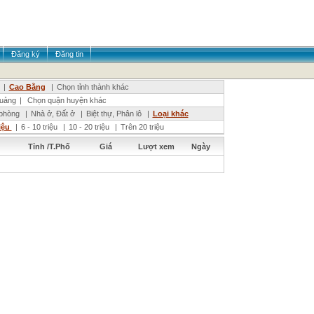
Đăng ký
Đăng tin
|
Cao Bằng
|
Chọn tỉnh thành khác
uảng
|
Chọn quận huyện khác
phòng
|
Nhà ở, Đất ở
|
Biệt thự, Phân lô
|
Loại khác
riệu
|
6 - 10 triệu
|
10 - 20 triệu
|
Trên 20 triệu
Tỉnh /T.Phố
Giá
Lượt xem
Ngày