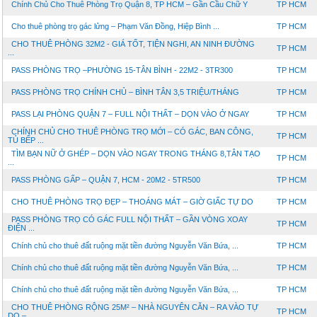
Chính Chủ Cho Thuê Phòng Trọ Quận 8, TP HCM – Gần Cầu Chữ Y
TP HCM
Cho thuê phòng trọ gác lửng – Phạm Văn Đồng, Hiệp Bình ...
TP HCM
CHO THUÊ PHÒNG 32M2 - GIÁ TỐT, TIỆN NGHI, AN NINH ĐƯỜNG
TP HCM
...
PASS PHÒNG TRỌ –PHƯỜNG 15-TÂN BÌNH - 22M2 - 3TR300
TP HCM
PASS PHÒNG TRỌ CHÍNH CHỦ – BÌNH TÂN 3,5 TRIỆU/THÁNG
TP HCM
PASS LẠI PHÒNG QUẬN 7 – FULL NỘI THẤT – DỌN VÀO Ở NGAY
TP HCM
CHÍNH CHỦ CHO THUÊ PHÒNG TRỌ MỚI – CÓ GÁC, BAN CÔNG,
TP HCM
TỦ BẾP ...
TÌM BẠN NỮ Ở GHÉP – DỌN VÀO NGAY TRONG THÁNG 8,TÂN TẠO
TP HCM
...
PASS PHÒNG GẤP – QUẬN 7, HCM - 20M2 - 5TR500
TP HCM
CHO THUÊ PHÒNG TRỌ ĐẸP – THOÁNG MÁT – GIỜ GIẤC TỰ DO
TP HCM
PASS PHÒNG TRỌ CÓ GÁC FULL NỘI THẤT – GẦN VÒNG XOAY
TP HCM
ĐIỆN ...
Chính chủ cho thuê đất ruộng mặt tiền đường Nguyễn Văn Bứa, ...
TP HCM
Chính chủ cho thuê đất ruộng mặt tiền đường Nguyễn Văn Bứa, ...
TP HCM
Chính chủ cho thuê đất ruộng mặt tiền đường Nguyễn Văn Bứa, ...
TP HCM
CHO THUÊ PHÒNG RỘNG 25M² – NHÀ NGUYÊN CĂN – RA VÀO TỰ
TP HCM
DO – ...