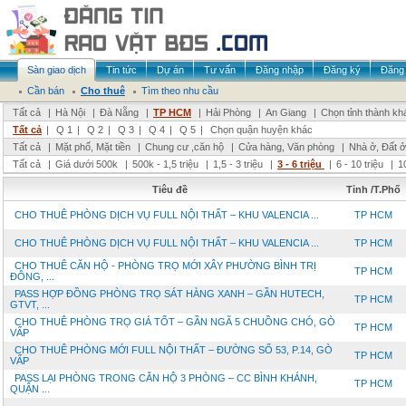
Sàn giao dịch
Tin tức
Dự án
Tư vấn
Đăng nhập
Đăng ký
Đăng 
Cần bán
Cho thuê
Tìm theo nhu cầu
Tất cả
|
Hà Nội
|
Đà Nẵng
|
TP HCM
|
Hải Phòng
|
An Giang
|
Chọn tỉnh thành kh
Tất cả
|
Q 1
|
Q 2
|
Q 3
|
Q 4
|
Q 5
|
Chọn quận huyện khác
Tất cả
|
Mặt phố, Mặt tiền
|
Chung cư ,căn hộ
|
Cửa hàng, Văn phòng
|
Nhà ở, Đất ở
Tất cả
|
Giá dưới 500k
|
500k - 1,5 triệu
|
1,5 - 3 triệu
|
3 - 6 triệu
|
6 - 10 triệu
|
1
Tiêu đề
Tỉnh /T.Phố
CHO THUÊ PHÒNG DỊCH VỤ FULL NỘI THẤT – KHU VALENCIA ...
TP HCM
CHO THUÊ PHÒNG DỊCH VỤ FULL NỘI THẤT – KHU VALENCIA ...
TP HCM
CHO THUÊ CĂN HỘ - PHÒNG TRỌ MỚI XÂY PHƯỜNG BÌNH TRỊ
TP HCM
ĐÔNG, ...
PASS HỢP ĐỒNG PHÒNG TRỌ SÁT HÀNG XANH – GẦN HUTECH,
TP HCM
GTVT, ...
CHO THUÊ PHÒNG TRỌ GIÁ TỐT – GẦN NGÃ 5 CHUỒNG CHÓ, GÒ
TP HCM
VẤP
CHO THUÊ PHÒNG MỚI FULL NỘI THẤT – ĐƯỜNG SỐ 53, P.14, GÒ
TP HCM
VẤP
PASS LẠI PHÒNG TRONG CĂN HỘ 3 PHÒNG – CC BÌNH KHÁNH,
TP HCM
QUẬN ...