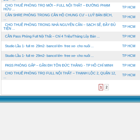
CHO THUÊ PHÒNG TRỌ MỚI – FULL NỘI THẤT – ĐƯỜNG PHẠM
TP HCM
HỮU ...
CẦN SHRE PHÒNG TRONG CĂN HỘ CHUNG CƯ – LUỸ BÁN BÍCH,
TP HCM
...
CHO THUÊ PHÒNG TRONG NHÀ NGUYÊN CĂN – SẠCH SẼ, ĐẦY ĐỦ
TP HCM
TIỆN ...
CẦN Pass Phòng Full Nội Thất – Chỉ 4 Triệu/Tháng Lũy Bán ...
TP HCM
Studio Lầu 1- full nt- 29m2- bancol lớn- free xe- cho nuôi ...
TP HCM
Studio Lầu 1- full nt- 29m2- bancol lớn- free xe- cho nuôi ...
TP HCM
PASS PHÒNG GẤP – GẦN ĐH TÔN ĐỨC THẮNG - TP HỒ CHÍ MINH
TP HCM
CHO THUÊ PHÒNG TRỌ FULL NỘI THẤT – THẠNH LỘC 2, QUẬN 12,
TP HCM
...
1
2