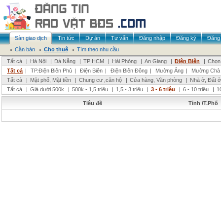
Sàn giao dịch
Tin tức
Dự án
Tư vấn
Đăng nhập
Đăng ký
Đăng 
Cần bán
Cho thuê
Tìm theo nhu cầu
Tất cả
|
Hà Nội
|
Đà Nẵng
|
TP HCM
|
Hải Phòng
|
An Giang
|
Điện Biên
|
Chọn 
Tất cả
|
TP.Điện Biên Phủ
|
Điện Biên
|
Điện Biên Đông
|
Mường Ảng
|
Mường Chà
Tất cả
|
Mặt phố, Mặt tiền
|
Chung cư ,căn hộ
|
Cửa hàng, Văn phòng
|
Nhà ở, Đất ở
Tất cả
|
Giá dưới 500k
|
500k - 1,5 triệu
|
1,5 - 3 triệu
|
3 - 6 triệu
|
6 - 10 triệu
|
1
Tiêu đề
Tỉnh /T.Phố