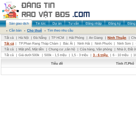
Sàn giao dịch
Tin tức
Dự án
Tư vấn
Đăng nhập
Đăng ký
Đăng 
Cần bán
Cho thuê
Tìm theo nhu cầu
Tất cả
|
Hà Nội
|
Đà Nẵng
|
TP HCM
|
Hải Phòng
|
An Giang
|
Ninh Thuận
|
Chọ
Tất cả
|
TP.Phan Rang Tháp Chàm
|
Bác Ái
|
Ninh Hải
|
Ninh Phước
|
Ninh Sơn
|
Tất cả
|
Mặt phố, Mặt tiền
|
Chung cư ,căn hộ
|
Cửa hàng, Văn phòng
|
Nhà ở, Đất ở
Tất cả
|
Giá dưới 500k
|
500k - 1,5 triệu
|
1,5 - 3 triệu
|
3 - 6 triệu
|
6 - 10 triệu
|
1
Tiêu đề
Tỉnh /T.Phố