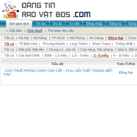
Sàn giao dịch
Tin tức
Dự án
Tư vấn
Đăng nhập
Đăng ký
Đăng 
Cần bán
Cho thuê
Tìm theo nhu cầu
Tất cả
|
Hà Nội
|
Đà Nẵng
|
TP HCM
|
Hải Phòng
|
An Giang
|
Đồng Nai
|
Chọn 
Tất cả
|
TP.Biên Hòa
|
TP.Long Khánh
|
Long Thành
|
Nhơn Trạch
|
Thống Nhất
|
Tất cả
|
Mặt phố, Mặt tiền
|
Chung cư ,căn hộ
|
Cửa hàng, Văn phòng
|
Nhà ở, Đất ở
Tất cả
|
Giá dưới 500k
|
500k - 1,5 triệu
|
1,5 - 3 triệu
|
3 - 6 triệu
|
6 - 10 triệu
|
1
Tiêu đề
Tỉnh /T.Phố
CHO THUÊ PHÒNG CHDV CAO CẤP – FULL NỘI THẤT TRONG BIỆT
Đồng Nai
THỰ ...