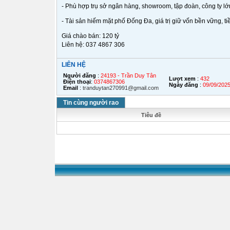
- Phù hợp trụ sở ngân hàng, showroom, tập đoàn, công ty lớ
- Tài sản hiếm mặt phố Đống Đa, giá trị giữ vốn bền vững, t
Giá chào bán: 120 tỷ
Liên hệ: 037 4867 306
LIÊN HỆ
Người đăng
:
24193 - Trần Duy Tân
Lượt xem
:
432
Điện thoại
:
0374867306
Ngày đăng
:
09/09/202
Email
:
tranduytan270991@gmail.com
Tin cùng người rao
Tiêu đề