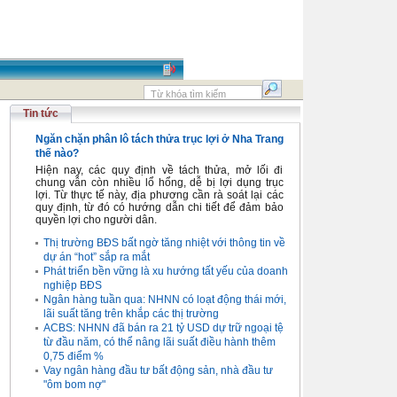
Tin tức
Ngăn chặn phân lô tách thửa trục lợi ở Nha Trang
thế nào?
Hiện nay, các quy định về tách thửa, mở lối đi
chung vẫn còn nhiều lổ hổng, dễ bị lợi dụng trục
lợi. Từ thực tế này, địa phương cần rà soát lại các
quy định, từ đó có hướng dẫn chi tiết để đảm bảo
quyền lợi cho người dân.
Thị trường BĐS bất ngờ tăng nhiệt với thông tin về
dự án “hot” sắp ra mắt
Phát triển bền vững là xu hướng tất yếu của doanh
nghiệp BĐS
Ngân hàng tuần qua: NHNN có loạt động thái mới,
lãi suất tăng trên khắp các thị trường
ACBS: NHNN đã bán ra 21 tỷ USD dự trữ ngoại tệ
từ đầu năm, có thể nâng lãi suất điều hành thêm
0,75 điểm %
Vay ngân hàng đầu tư bất động sản, nhà đầu tư
"ôm bom nợ"