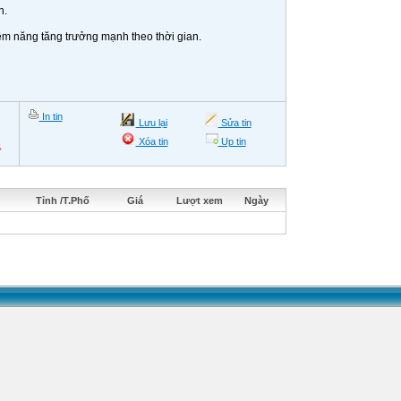
n.
iềm năng tăng trưởng mạnh theo thời gian.
In tin
Lưu lại
Sửa tin
Xóa tin
Up tin
5
Tỉnh /T.Phố
Giá
Lượt xem
Ngày