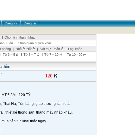
Đăng ký
Đăng tin
|
Chọn tỉnh thành khác
anh Xuân
|
Chọn quận huyện khác
n phòng
|
Nhà ở, Đất ở
|
Biệt thự, Phân lô
|
Loại khác
|
Từ 3 – 5 tỷ
|
Từ 5 – 7 tỷ
|
Từ 7 – 10 tỷ
|
Từ 10 - 20 tỷ
ặt tiền
 -
120
tỷ
MT 6.3M - 120 TỶ
ơn, Thái Hà, Yên Lãng, giao thương sầm uất.
đại, thiết kế thông sàn, thang máy nhập khẩu.
 mua tiếp tục khai thác ngay.
h.