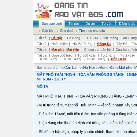
Sàn giao dịch
Tin tức
Dự án
Tư vấn
Đăng nhập
Cần bán
Cho thuê
Tìm theo nhu cầu
Tất cả
|
Hà Nội
|
Đà Nẵng
|
TP HCM
|
Hải Phòng
|
An Giang
Tất cả
|
Hoàn Kiếm
|
Hai Bà Trưng
|
Đống Đa
|
Tây Hồ
|
Th
Tất cả
|
Mặt phố, Mặt tiền
|
Chung cư ,căn hộ
|
Cửa hàng, Vă
Tất cả
|
Dưới 500 triệu
|
Từ 500 -1 tỷ
|
Từ 1 -2 tỷ
|
Từ 2 -3 tỷ
|
Từ 20 - 30 tỷ
|
Từ 30 - 40 tỷ
|
Từ 40 - 60 tỷ
|
Trên 60 tỷ
>>
>>
>>
>>
Sàn giao dịch
Cần bán
Hà Nội
Đống Đa
Mặt phố, M
MẶT PHỐ THÁI THỊNH - TÒA VĂN PHÒNG 8 TẦNG - 164M²
MT 6.3M - 120 TỶ
MÔ TẢ
MẶT PHỐ THÁI THỊNH - TÒA VĂN PHÒNG 8 TẦNG - 164M² - 
- Vị trí trung tâm, mặt phố Thái Thịnh – kết nối nhanh Tây S
- Diện tích 164m², mặt tiền 6.3m, tòa văn phòng 8 tầng hiện 
- Hiện đang cho thuê ổn định với dòng tiền chắc chắn, khách
- Sổ đỏ nở hậu đẹp, pháp lý chuẩn chỉnh, thanh khoản nhan