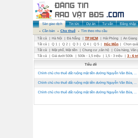
Sàn giao dịch
Tin tức
Dự án
Tư vấn
Đăng nhập
Cần bán
Cho thuê
Tìm theo nhu cầu
Tất cả
|
Hà Nội
|
Đà Nẵng
|
TP HCM
|
Hải Phòng
|
An Giang
Tất cả
|
Q 1
|
Q 2
|
Q 3
|
Q 4
|
Q 5
|
Hóc Môn
|
Chọn quậ
Tất cả
|
Mặt phố, Mặt tiền
|
Chung cư ,căn hộ
|
Cửa hàng, Văn 
Tất cả
|
Giá dưới 500k
|
500k - 1,5 triệu
|
1,5 - 3 triệu
|
3 - 6 t
Tiêu đề
Chính chủ cho thuê đất ruộng mặt tiền đường Nguyễn Văn Bứa, ...
Chính chủ cho thuê đất ruộng mặt tiền đường Nguyễn Văn Bứa, ...
Chính chủ cho thuê đất ruộng mặt tiền đường Nguyễn Văn Bứa, ...