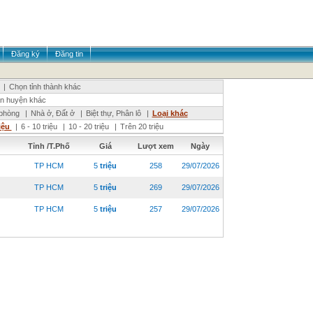
Đăng ký
Đăng tin
|
Chọn tỉnh thành khác
n huyện khác
phòng
|
Nhà ở, Đất ở
|
Biệt thự, Phân lô
|
Loại khác
riệu
|
6 - 10 triệu
|
10 - 20 triệu
|
Trên 20 triệu
Tỉnh /T.Phố
Giá
Lượt xem
Ngày
TP HCM
5
triệu
258
29/07/2026
TP HCM
5
triệu
269
29/07/2026
TP HCM
5
triệu
257
29/07/2026