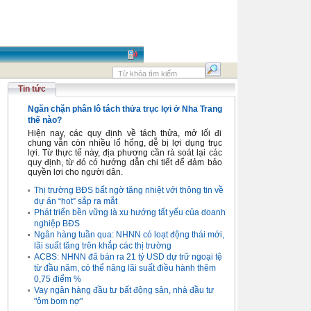
Tin tức
Ngăn chặn phân lô tách thửa trục lợi ở Nha Trang
thế nào?
Hiện nay, các quy định về tách thửa, mở lối đi
chung vẫn còn nhiều lổ hổng, dễ bị lợi dụng trục
lợi. Từ thực tế này, địa phương cần rà soát lại các
quy định, từ đó có hướng dẫn chi tiết để đảm bảo
quyền lợi cho người dân.
Thị trường BĐS bất ngờ tăng nhiệt với thông tin về
dự án “hot” sắp ra mắt
Phát triển bền vững là xu hướng tất yếu của doanh
nghiệp BĐS
Ngân hàng tuần qua: NHNN có loạt động thái mới,
lãi suất tăng trên khắp các thị trường
ACBS: NHNN đã bán ra 21 tỷ USD dự trữ ngoại tệ
từ đầu năm, có thể nâng lãi suất điều hành thêm
0,75 điểm %
Vay ngân hàng đầu tư bất động sản, nhà đầu tư
"ôm bom nợ"