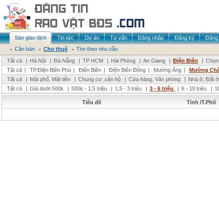
Sàn giao dịch
Tin tức
Dự án
Tư vấn
Đăng nhập
Đăng ký
Đăng 
Cần bán
Cho thuê
Tìm theo nhu cầu
Tất cả
|
Hà Nội
|
Đà Nẵng
|
TP HCM
|
Hải Phòng
|
An Giang
|
Điện Biên
|
Chọn 
Tất cả
|
TP.Điện Biên Phủ
|
Điện Biên
|
Điện Biên Đông
|
Mường Ảng
|
Mường Ch
Tất cả
|
Mặt phố, Mặt tiền
|
Chung cư ,căn hộ
|
Cửa hàng, Văn phòng
|
Nhà ở, Đất ở
Tất cả
|
Giá dưới 500k
|
500k - 1,5 triệu
|
1,5 - 3 triệu
|
3 - 6 triệu
|
6 - 10 triệu
|
1
Tiêu đề
Tỉnh /T.Phố