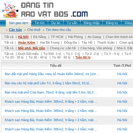
Sàn giao dịch
Tin tức
Dự án
Tư vấn
Đăng nhập
Đăng ký
Đăng 
Cần bán
Cho thuê
Tìm theo nhu cầu
Tất cả
|
Hà Nội
|
Đà Nẵng
|
TP HCM
|
Hải Phòng
|
An Giang
|
Chọn tỉnh thành k
Tất cả
|
Hoàn Kiếm
|
Hai Bà Trưng
|
Đống Đa
|
Tây Hồ
|
Thanh Xuân
|
Chọn quậ
Tất cả
|
Mặt phố, Mặt tiền
|
Chung cư ,căn hộ
|
Cửa hàng, Văn phòng
|
Nhà ở, Đất
Tất cả
|
Dưới 500 triệu
|
Từ 500 -1 tỷ
|
Từ 1 -2 tỷ
|
Từ 2 -3 tỷ
|
Từ 3 – 5 tỷ
|
Từ 5 –
|
Từ 20 - 30 tỷ
|
Từ 30 - 40 tỷ
|
Từ 40 - 60 tỷ
|
Trên 60 tỷ
Tiêu đề
Tỉnh /T.Phố
Bán đất mặt phố Hàng Dầu, view hồ Hoàn Kiếm 340m2, mt 11m ...
Hà Nội
Bán tòa căn hộ mặt phố Liên Trì, 9 tầng 1 hầm 90m2, 63 tỷ, ...
Hà Nội
Bán nhà mặt phố Cửa Nam, 76m2, 8 tầng, mặt tiền 5.6m, 66.5 ...
Hà Nội
Khách sạn Hàng Bài, Hoàn Kiếm: 385m2, 9 tầng + 2 hầm, mặt ...
Hà Nội
Khách sạn Hàng Bài, Hoàn Kiếm: 385m2, 9 tầng + 2 hầm, mặt ...
Hà Nội
Khách sạn Hàng Bài, Hoàn Kiếm: 385m2, 9 tầng + 2 hầm, mặt ...
Hà Nội
Khách sạn Hàng Bài, Hoàn Kiếm: 385m2, 9 tầng + 2 hầm, mặt ...
Hà Nội