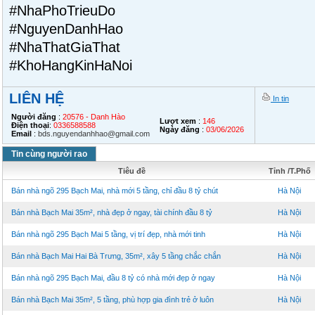
#NhaPhoTrieuDo
#NguyenDanhHao
#NhaThatGiaThat
#KhoHangKinHaNoi
LIÊN HỆ
In tin
Người đăng
:
20576 - Danh Hào
Lượt xem
:
146
Điện thoại
:
0336588588
Ngày đăng
:
03/06/2026
Email
:
bds.nguyendanhhao@gmail.com
Tin cùng người rao
Tiêu đề
Tỉnh /T.Phố
Bán nhà ngõ 295 Bạch Mai, nhà mới 5 tầng, chỉ đầu 8 tỷ chút
Hà Nội
Bán nhà Bạch Mai 35m², nhà đẹp ở ngay, tài chính đầu 8 tỷ
Hà Nội
Bán nhà ngõ 295 Bạch Mai 5 tầng, vị trí đẹp, nhà mới tinh
Hà Nội
Bán nhà Bạch Mai Hai Bà Trưng, 35m², xây 5 tầng chắc chắn
Hà Nội
Bán nhà ngõ 295 Bạch Mai, đầu 8 tỷ có nhà mới đẹp ở ngay
Hà Nội
Bán nhà Bạch Mai 35m², 5 tầng, phù hợp gia đình trẻ ở luôn
Hà Nội