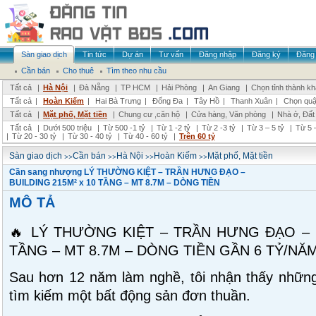
Sàn giao dịch
Tin tức
Dự án
Tư vấn
Đăng nhập
Đăng ký
Đăng 
Cần bán
Cho thuê
Tìm theo nhu cầu
Tất cả
|
Hà Nội
|
Đà Nẵng
|
TP HCM
|
Hải Phòng
|
An Giang
|
Chọn tỉnh thành k
Tất cả
|
Hoàn Kiếm
|
Hai Bà Trưng
|
Đống Đa
|
Tây Hồ
|
Thanh Xuân
|
Chọn quậ
Tất cả
|
Mặt phố, Mặt tiền
|
Chung cư ,căn hộ
|
Cửa hàng, Văn phòng
|
Nhà ở, Đất
Tất cả
|
Dưới 500 triệu
|
Từ 500 -1 tỷ
|
Từ 1 -2 tỷ
|
Từ 2 -3 tỷ
|
Từ 3 – 5 tỷ
|
Từ 5 –
|
Từ 20 - 30 tỷ
|
Từ 30 - 40 tỷ
|
Từ 40 - 60 tỷ
|
Trên 60 tỷ
>>
>>
>>
>>
Sàn giao dịch
Cần bán
Hà Nội
Hoàn Kiếm
Mặt phố, Mặt tiền
Cần sang nhượng LÝ THƯỜNG KIỆT – TRẦN HƯNG ĐẠO –
BUILDING 215M² x 10 TẦNG – MT 8.7M – DÒNG TIỀN
MÔ TẢ
🔥 LÝ THƯỜNG KIỆT – TRẦN HƯNG ĐẠO – B
TẦNG – MT 8.7M – DÒNG TIỀN GẦN 6 TỶ/NĂM
Sau hơn 12 năm làm nghề, tôi nhận thấy những
tìm kiếm một bất động sản đơn thuần.