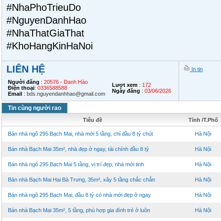
#NhaPhoTrieuDo
#NguyenDanhHao
#NhaThatGiaThat
#KhoHangKinHaNoi
LIÊN HỆ
In tin
Người đăng
:
20576 - Danh Hào
Lượt xem
:
172
Điện thoại
:
0336588588
Ngày đăng
:
03/06/2026
Email
:
bds.nguyendanhhao@gmail.com
Tin cùng người rao
Tiêu đề
Tỉnh /T.Phố
Bán nhà ngõ 295 Bạch Mai, nhà mới 5 tầng, chỉ đầu 8 tỷ chút
Hà Nội
Bán nhà Bạch Mai 35m², nhà đẹp ở ngay, tài chính đầu 8 tỷ
Hà Nội
Bán nhà ngõ 295 Bạch Mai 5 tầng, vị trí đẹp, nhà mới tinh
Hà Nội
Bán nhà Bạch Mai Hai Bà Trưng, 35m², xây 5 tầng chắc chắn
Hà Nội
Bán nhà ngõ 295 Bạch Mai, đầu 8 tỷ có nhà mới đẹp ở ngay
Hà Nội
Bán nhà Bạch Mai 35m², 5 tầng, phù hợp gia đình trẻ ở luôn
Hà Nội