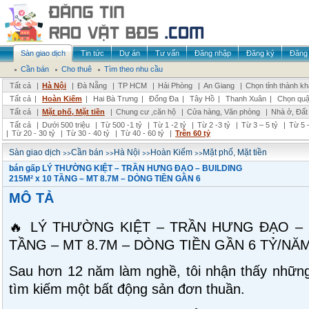
Sàn giao dịch
Tin tức
Dự án
Tư vấn
Đăng nhập
Đăng ký
Đăng 
Cần bán
Cho thuê
Tìm theo nhu cầu
Tất cả
|
Hà Nội
|
Đà Nẵng
|
TP HCM
|
Hải Phòng
|
An Giang
|
Chọn tỉnh thành k
Tất cả
|
Hoàn Kiếm
|
Hai Bà Trưng
|
Đống Đa
|
Tây Hồ
|
Thanh Xuân
|
Chọn quậ
Tất cả
|
Mặt phố, Mặt tiền
|
Chung cư ,căn hộ
|
Cửa hàng, Văn phòng
|
Nhà ở, Đất
Tất cả
|
Dưới 500 triệu
|
Từ 500 -1 tỷ
|
Từ 1 -2 tỷ
|
Từ 2 -3 tỷ
|
Từ 3 – 5 tỷ
|
Từ 5 –
|
Từ 20 - 30 tỷ
|
Từ 30 - 40 tỷ
|
Từ 40 - 60 tỷ
|
Trên 60 tỷ
>>
>>
>>
>>
Sàn giao dịch
Cần bán
Hà Nội
Hoàn Kiếm
Mặt phố, Mặt tiền
bán gấp LÝ THƯỜNG KIỆT – TRẦN HƯNG ĐẠO – BUILDING
215M² x 10 TẦNG – MT 8.7M – DÒNG TIỀN GẦN 6
MÔ TẢ
🔥 LÝ THƯỜNG KIỆT – TRẦN HƯNG ĐẠO – B
TẦNG – MT 8.7M – DÒNG TIỀN GẦN 6 TỶ/NĂM
Sau hơn 12 năm làm nghề, tôi nhận thấy những
tìm kiếm một bất động sản đơn thuần.