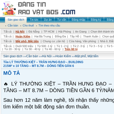
Sàn giao dịch
Tin tức
Dự án
Tư vấn
Đăng nhập
Đăng ký
Đăng 
Cần bán
Cho thuê
Tìm theo nhu cầu
Tất cả
|
Hà Nội
|
Đà Nẵng
|
TP HCM
|
Hải Phòng
|
An Giang
|
Chọn tỉnh thành k
Tất cả
|
Hoàn Kiếm
|
Hai Bà Trưng
|
Đống Đa
|
Tây Hồ
|
Thanh Xuân
|
Chọn quậ
Tất cả
|
Mặt phố, Mặt tiền
|
Chung cư ,căn hộ
|
Cửa hàng, Văn phòng
|
Nhà ở, Đất
Tất cả
|
Dưới 500 triệu
|
Từ 500 -1 tỷ
|
Từ 1 -2 tỷ
|
Từ 2 -3 tỷ
|
Từ 3 – 5 tỷ
|
Từ 5 –
|
Từ 20 - 30 tỷ
|
Từ 30 - 40 tỷ
|
Từ 40 - 60 tỷ
|
Trên 60 tỷ
>>
>>
>>
>>
Sàn giao dịch
Cần bán
Hà Nội
Hoàn Kiếm
Mặt phố, Mặt tiền
Tòa LÝ THƯỜNG KIỆT – TRẦN HƯNG ĐẠO – BUILDING
215M² x 10 TẦNG – MT 8.7M – DÒNG TIỀN GẦN 6
MÔ TẢ
🔥 LÝ THƯỜNG KIỆT – TRẦN HƯNG ĐẠO – B
TẦNG – MT 8.7M – DÒNG TIỀN GẦN 6 TỶ/NĂM
Sau hơn 12 năm làm nghề, tôi nhận thấy những
tìm kiếm một bất động sản đơn thuần.