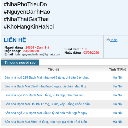
#NhaPhoTrieuDo
#NguyenDanhHao
#NhaThatGiaThat
#KhoHangKinHaNoi
LIÊN HỆ
In tin
Người đăng
:
24684 - Danh Hà
Lượt xem
:
153
Điện thoại
:
0336588588
Ngày đăng
:
03/06/2026
Email
:
bdsnguyendanhhao@gmail.com
Tin cùng người rao
Tiêu đề
Tỉnh /T.Phố
Bán nhà ngõ 295 Bạch Mai, nhà mới 5 tầng, chỉ đầu 8 tỷ chút
Hà Nội
Bán nhà Bạch Mai 35m², nhà đẹp ở ngay, tài chính đầu 8 tỷ
Hà Nội
Bán nhà ngõ 295 Bạch Mai 5 tầng, vị trí đẹp, nhà mới tinh
Hà Nội
Bán nhà Bạch Mai Hai Bà Trưng, 35m², xây 5 tầng chắc chắn
Hà Nội
Bán nhà ngõ 295 Bạch Mai, đầu 8 tỷ có nhà mới đẹp ở ngay
Hà Nội
Bán nhà Bạch Mai 35m², 5 tầng, phù hợp gia đình trẻ ở luôn
Hà Nội